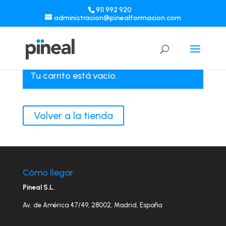
911 992 920
administracion@pinealformacion.com
Tu carrito está vacío.
Volver a la tienda
Cómo llegar
Pineal S.L.
Av. de América 47/49, 28002, Madrid, España