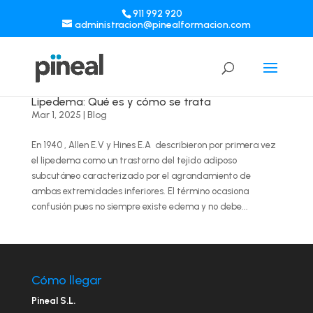
911 992 920
administracion@pinealformacion.com
Lipedema: Qué es y cómo se trata
Mar 1, 2025
|
Blog
En 1940 , Allen E.V y Hines E.A describieron por primera vez
el lipedema como un trastorno del tejido adiposo
subcutáneo caracterizado por el agrandamiento de
ambas extremidades inferiores. El término ocasiona
confusión pues no siempre existe edema y no debe...
Cómo llegar
Pineal S.L.