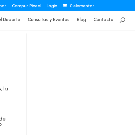
mos
Campus Pineal
Login
0 elementos
l Deporte
Consultas y Eventos
Blog
Contacto
, la
 de
o