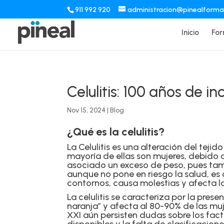
911 992 920
administracion@pinealform
Inicio
For
Celulitis: 100 años de i
Nov 15, 2024
|
Blog
¿Qué es la celulitis?
La Celulitis es una alteración del tej
mayoría de ellas son mujeres, debido a
asociado un exceso de peso, pues tamb
aunque no pone en riesgo la salud, es
contornos, causa molestias y afecta l
La celulitis se caracteriza por la pres
naranja” y afecta al 80-90% de las muje
XXI aún persisten dudas sobre los fact