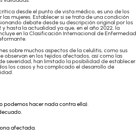
es validadas.
n crítica desde el punto de vista médico, es uno de los
 las mujeres. Establecer si se trata de una condición
ionando debate desde su descripción original por los
2 y hasta la actualidad ya que, en el año 2022, la
incluye en la Clasificación Internacional de Enfermeda
deformante.
nes sobre muchos aspectos de la celulitis, como sus
e observan en los tejidos afectados, así como las
de severidad, han limitado la posibilidad de establecer
s los casos y ha complicado el desarrollo de
lidad.
no podemos hacer nada contra ella).
 adecuado.
 zona afectada.