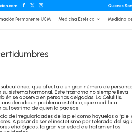
acion.com
Quienes So
mación Permanente UCM
Medicina Estética
Medicina de
ncertidumbres
ido subcutáneo, que afecta a un gran número de personas
 su sistema hormonal. Este trastorno no siempre lleva
ién se observa en personas delgadas. La Celulitis,
 considerada un problema estético, que modifica
a autoestima de quien la padece.
encia de irregularidades de la piel como hoyuelos o “piel
res. A pesar de ser el inestetismo por tolerado del sigl
ores etiológicos, la gran variedad de tratamientos