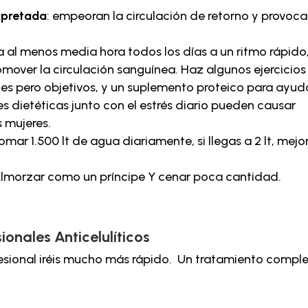
apretada
: empeoran la circulación de retorno y provoca
 al menos media hora todos los días a un ritmo rápido
over la circulación sanguínea. Haz algunos ejercicios
les pero objetivos, y un suplemento proteico para ayud
s dietéticas junto con el estrés diario pueden causar
 mujeres.
ar 1.500 lt de agua diariamente, si llegas a 2 lt, mejo
lmorzar como un príncipe Y cenar poca cantidad.
onales Anticelulíticos
fesional iréis mucho más rápido. Un tratamiento compl