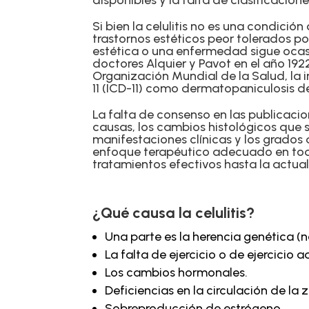
disponibles y la falta de clasificacion
Si bien la celulitis no es una condició
trastornos estéticos peor tolerados por
estética o una enfermedad sigue ocas
doctores Alquier y Pavot en el año 192
Organización Mundial de la Salud, la 
11 (ICD-11) como dermatopaniculosis 
La falta de consenso en las publicacio
causas, los cambios histológicos que s
manifestaciones clínicas y los grados 
enfoque terapéutico adecuado en todo
tratamientos efectivos hasta la actua
¿Qué causa la celulitis?
Una parte es la herencia genética (
La falta de ejercicio o de ejercicio
Los cambios hormonales.
Deficiencias en la circulación de la
Sobreproducción de estrógeno.